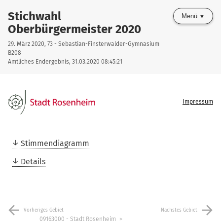
Stichwahl
Menü
Oberbürgermeister 2020
29. März 2020, 73 - Sebastian-Finsterwalder-Gymnasium
B208
Amtliches Endergebnis, 31.03.2020 08:45:21
Impressum
Stimmendiagramm
Details
arrow_back
arrow_forward
Vorheriges Gebiet
Nächstes Gebiet
09163000 - Stadt Rosenheim