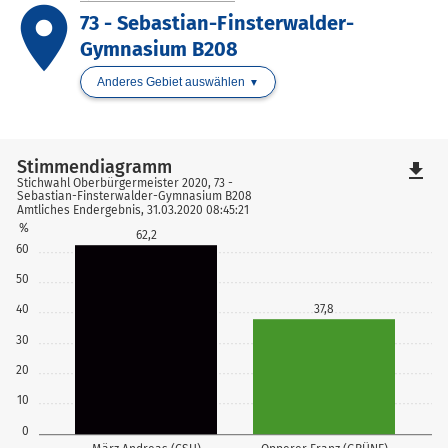
place
73 - Sebastian-Finsterwalder-
Gymnasium B208
Anderes Gebiet auswählen
Stimmendiagramm
file_download
Stichwahl Oberbürgermeister 2020, 73 -
Sebastian-Finsterwalder-Gymnasium B208
Amtliches Endergebnis, 31.03.2020 08:45:21
%
62,2
60
50
40
37,8
30
20
10
0