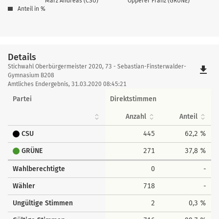
März Andreas (CSU)
Opperer Franz (GRÜNE)
Anteil in %
Details
Details
Stichwahl Oberbürgermeister 2020, 73 - Sebastian-Finsterwalder-
file_download
Gymnasium B208
Amtliches Endergebnis, 31.03.2020 08:45:21
Partei
Direktstimmen
Anzahl
Anteil
CSU
445
62,2 %
GRÜNE
271
37,8 %
Wahlberechtigte
0
-
Wähler
718
-
Ungültige Stimmen
2
0,3 %