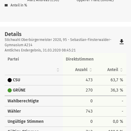
Anteil in %
Details
Details
Stichwahl Oberbürgermeister 2020, 95 - Sebastian-Finsterwalder-
file_download
Gymnasium A214
Amtliches Endergebnis, 31.03.2020 08:45:21
Partei
Direktstimmen
Anzahl
Anteil
CSU
473
63,7 %
GRÜNE
270
36,3 %
Wahlberechtigte
0
-
Wähler
743
-
Ungültige Stimmen
0
0,0 %