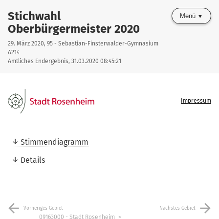
Stichwahl
Menü
Oberbürgermeister 2020
29. März 2020, 95 - Sebastian-Finsterwalder-Gymnasium
A214
Amtliches Endergebnis, 31.03.2020 08:45:21
Impressum
Stimmendiagramm
Details
arrow_back
arrow_forward
Vorheriges Gebiet
Nächstes Gebiet
09163000 - Stadt Rosenheim