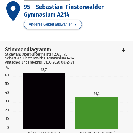
place
95 - Sebastian-Finsterwalder-
Gymnasium A214
Anderes Gebiet auswählen
Stimmendiagramm
file_download
Stichwahl Oberbürgermeister 2020, 95 -
Sebastian-Finsterwalder-Gymnasium A214
Amtliches Endergebnis, 31.03.2020 08:45:21
%
63,7
60
50
40
36,3
30
20
10
0
März Andreas (CSU)
Opperer Franz (GRÜNE)