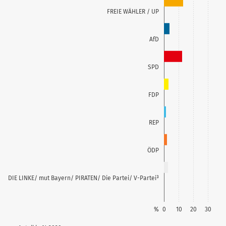
FREIE WÄHLER / UP
AfD
SPD
FDP
REP
ÖDP
DIE LINKE/ mut Bayern/ PIRATEN/ Die Partei/ V-Partei³
%
0
10
20
30