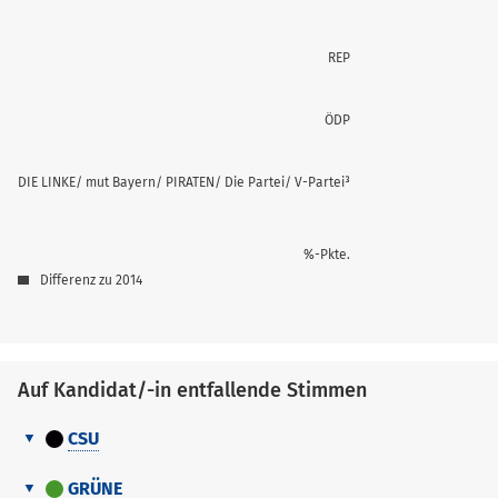
REP
ÖDP
DIE LINKE/ mut Bayern/ PIRATEN/ Die Partei/ V-Partei³
%-Pkte.
Differenz zu 2014
Auf Kandidat/-in entfallende Stimmen
CSU
Auf
Nr.
Erreichter Platz
Stimmen
Kandidat/-
GRÜNE
Name, Vorname