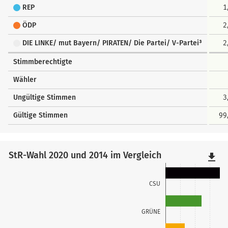
REP
1
ÖDP
2
DIE LINKE/ mut Bayern/ PIRATEN/ Die Partei/ V-Partei³
2
Stimmberechtigte
Wähler
Ungültige Stimmen
3
Gültige Stimmen
99
StR-Wahl 2020 und 2014 im Vergleich
file_download
CSU
GRÜNE