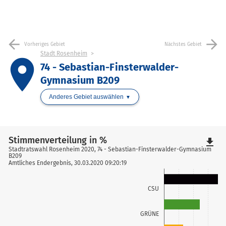
arrow_back
arrow_forward
Vorheriges Gebiet
Nächstes Gebiet
Stadt Rosenheim
place
74 - Sebastian-Finsterwalder-
Gymnasium B209
Anderes Gebiet auswählen
Stimmenverteilung in %
file_download
Stadtratswahl Rosenheim 2020, 74 - Sebastian-Finsterwalder-Gymnasium
B209
Amtliches Endergebnis, 30.03.2020 09:20:19
CSU
GRÜNE