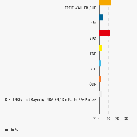
FREIE WÄHLER / UP
AfD
SPD
FDP
REP
ÖDP
DIE LINKE/ mut Bayern/ PIRATEN/ Die Partei/ V-Partei³
%
0
10
20
30
in %