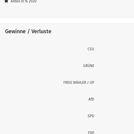
Anteil in % 2020
Gewinne / Verluste
CSU
GRÜNE
FREIE WÄHLER / UP
AfD
SPD
FDP