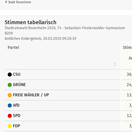
© Stadt Rosenheim
Stimmen tabellarisch
Stimmen
Stadtratswahl Rosenheim 2020, 74 - Sebastian-Finsterwalder-Gymnasium
tabellarisch
B209
Amtliches Endergebnis, 30.03.2020 09:20:19
Partei
Sti
A
CSU
36
GRÜNE
24
FREIE WÄHLER / UP
13
AfD
3
SPD
12
FDP
3