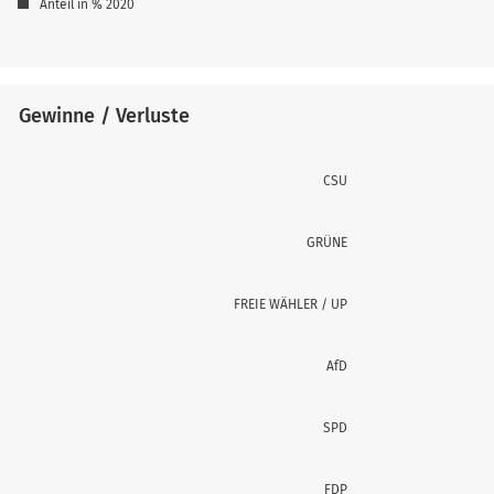
Anteil in % 2020
Gewinne / Verluste
CSU
GRÜNE
FREIE WÄHLER / UP
AfD
SPD
FDP