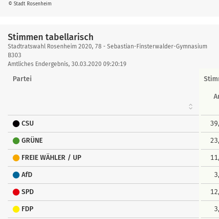
© Stadt Rosenheim
Stimmen tabellarisch
Stimmen
Stadtratswahl Rosenheim 2020, 78 - Sebastian-Finsterwalder-Gymnasium
tabellarisch
B303
Amtliches Endergebnis, 30.03.2020 09:20:19
Partei
Sti
A
CSU
39
GRÜNE
23
FREIE WÄHLER / UP
11
AfD
3
SPD
12
FDP
3