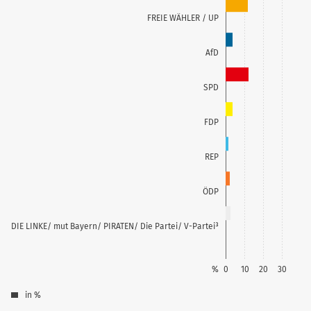
FREIE WÄHLER / UP
AfD
SPD
FDP
REP
ÖDP
DIE LINKE/ mut Bayern/ PIRATEN/ Die Partei/ V-Partei³
%
0
10
20
30
in %