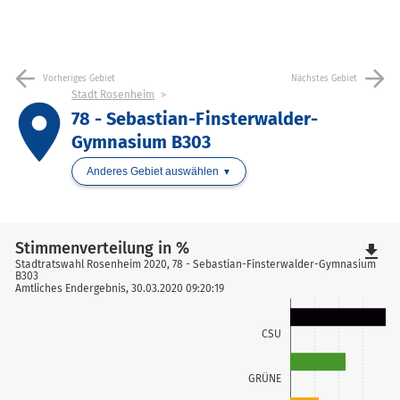
arrow_back
arrow_forward
Vorheriges Gebiet
Nächstes Gebiet
Stadt Rosenheim
place
78 - Sebastian-Finsterwalder-
Gymnasium B303
Anderes Gebiet auswählen
Stimmenverteilung in %
file_download
Stadtratswahl Rosenheim 2020, 78 - Sebastian-Finsterwalder-Gymnasium
B303
Amtliches Endergebnis, 30.03.2020 09:20:19
CSU
GRÜNE