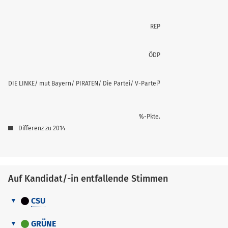
REP
ÖDP
DIE LINKE/ mut Bayern/ PIRATEN/ Die Partei/ V-Partei³
%-Pkte.
Differenz zu 2014
Auf Kandidat/-in entfallende Stimmen
CSU
Auf
Nr.
Erreichter Platz
Stimmen
Kandidat/-
GRÜNE
Name, Vorname