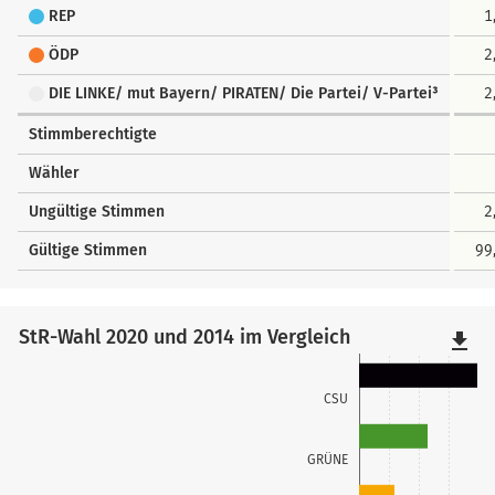
REP
1
ÖDP
2
DIE LINKE/ mut Bayern/ PIRATEN/ Die Partei/ V-Partei³
2
Stimmberechtigte
Wähler
Ungültige Stimmen
2
Gültige Stimmen
99
StR-Wahl 2020 und 2014 im Vergleich
file_download
CSU
GRÜNE