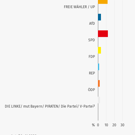
FREIE WÄHLER / UP
AfD
SPD
FDP
REP
ÖDP
DIE LINKE/ mut Bayern/ PIRATEN/ Die Partei/ V-Partei³
%
0
10
20
30