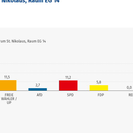
. Nikolaus, Raum EG 14
rum St. Nikolaus, Raum EG 14
11,5
11,2
5,8
2,7
0,0
FREIE
AfD
SPD
FDP
RE
WÄHLER /
UP