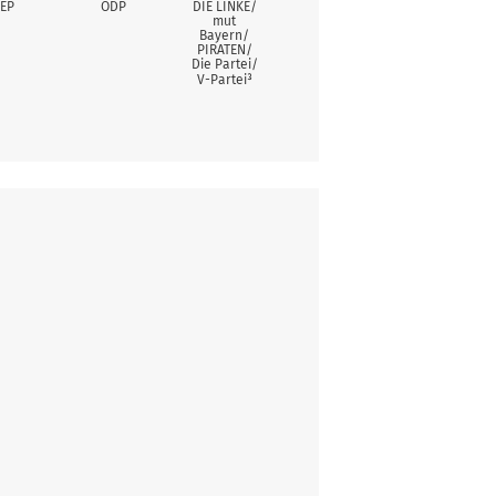
EP
ÖDP
DIE LINKE/
mut
Bayern/
PIRATEN/
Die Partei/
V-Partei³
er Platz
Stimmen
17
75
r Platz
Stimmen
5
40
2
87
er Platz
Stimmen
9
37
1
100
1
68
 Platz
Stimmen
1
53
3
72
4
33
1
12