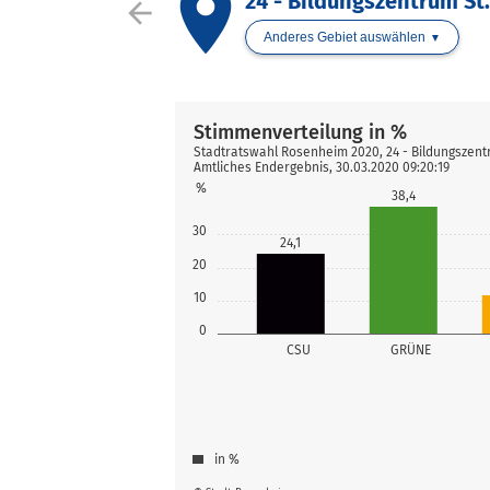
place
24 - Bildungszentrum St
arrow_back
Anderes Gebiet auswählen
Stimmenverteilung in %
Stadtratswahl Rosenheim 2020, 24 - Bildungszent
Amtliches Endergebnis, 30.03.2020 09:20:19
%
38,4
30
24,1
20
10
0
CSU
GRÜNE
in %