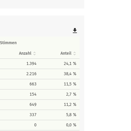
file_download
Stimmen
Anzahl
Anteil
1.394
24,1 %
2.216
38,4 %
663
11,5 %
154
2,7 %
649
11,2 %
337
5,8 %
0
0,0 %