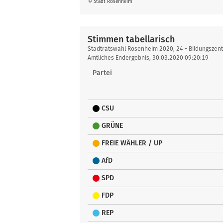
© Stadt Rosenheim
Stimmen tabellarisch
Stimmen
Stadtratswahl Rosenheim 2020, 24 - Bildungszent
tabellarisch
Amtliches Endergebnis, 30.03.2020 09:20:19
Partei
CSU
GRÜNE
FREIE WÄHLER / UP
AfD
SPD
FDP
REP