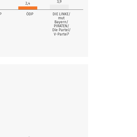
3,9
2,4
P
ÖDP
DIE LINKE/
mut
Bayern/
PIRATEN/
Die Partei/
V-Partei³