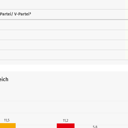
Partei/ V-Partei³
eich
11,5
11,2
5,8