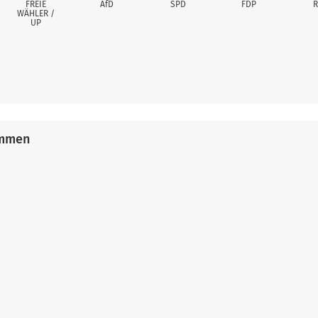
FREIE
AfD
SPD
FDP
R
WÄHLER /
UP
immen
Erreicht
Erreichte
Erreicht
Erreichter