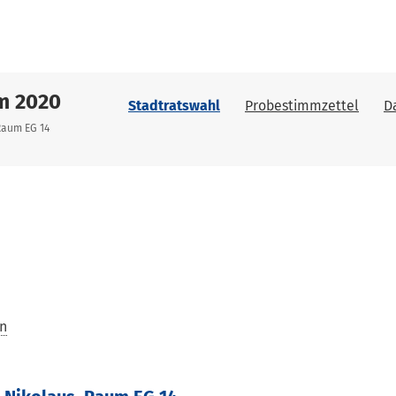
m 2020
Stadtratswahl
Probestimmzettel
D
 Raum EG 14
en