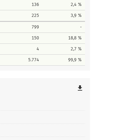
136
2,4 %
225
3,9 %
799
-
150
18,8 %
4
2,7 %
5.774
99,9 %
file_download