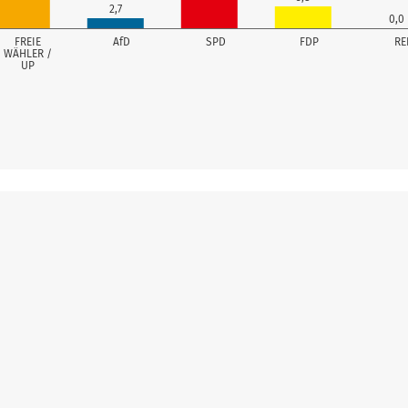
2,7
0,0
FREIE
AfD
SPD
FDP
RE
WÄHLER /
UP