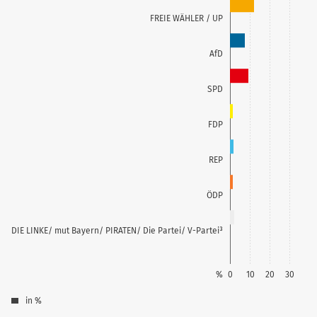
FREIE WÄHLER / UP
AfD
SPD
FDP
REP
ÖDP
DIE LINKE/ mut Bayern/ PIRATEN/ Die Partei/ V-Partei³
%
0
10
20
30
in %