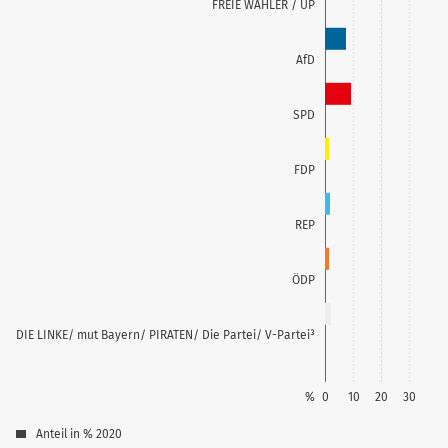
FREIE WÄHLER / UP
AfD
SPD
FDP
REP
ÖDP
DIE LINKE/ mut Bayern/ PIRATEN/ Die Partei/ V-Partei³
%
0
10
20
30
Anteil in % 2020