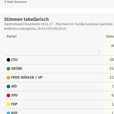
© Stadt Rosenheim
Stimmen tabellarisch
Stimmen
Stadtratswahl Rosenheim 2020, 27 - Pfarrheim Hl. Familie Kastenau Saal links
tabellarisch
Amtliches Endergebnis, 30.03.2020 09:20:19
Partei
Sti
A
CSU
38
GRÜNE
25
FREIE WÄHLER / UP
12
AfD
7
SPD
9
FDP
1
REP
1