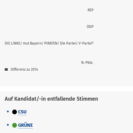
REP
ÖDP
DIE LINKE/ mut Bayern/ PIRATEN/ Die Partei/ V-Partei³
%-Pkte.
Differenz zu 2014
Auf Kandidat/-in entfallende Stimmen
CSU
Auf
Nr.
Erreichter Platz
Stimmen
Kandidat/-
GRÜNE
Name, Vorname
in
Auf