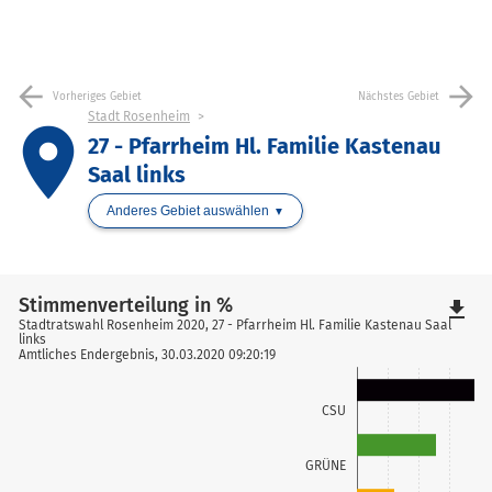
arrow_back
arrow_forward
Vorheriges Gebiet
Nächstes Gebiet
Stadt Rosenheim
place
27 - Pfarrheim Hl. Familie Kastenau
Saal links
Anderes Gebiet auswählen
Stimmenverteilung in %
file_download
Stadtratswahl Rosenheim 2020, 27 - Pfarrheim Hl. Familie Kastenau Saal
links
Amtliches Endergebnis, 30.03.2020 09:20:19
CSU
GRÜNE