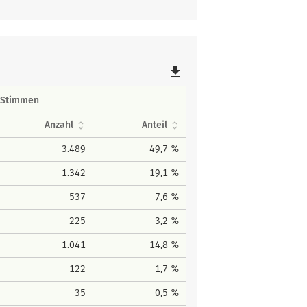
file_download
Stimmen
Anzahl
Anteil
3.489
49,7 %
1.342
19,1 %
537
7,6 %
225
3,2 %
1.041
14,8 %
122
1,7 %
35
0,5 %