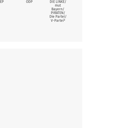
EP
ÖDP
DIE LINKE/
mut
Bayern/
PIRATEN/
Die Partei/
V-Partei³
er Platz
Stimmen
17
194
r Platz
Stimmen
5
76
2
70
er Platz
Stimmen
9
101
1
68
1
56
 Platz
Stimmen
1
102
3
51
4
22
1
28