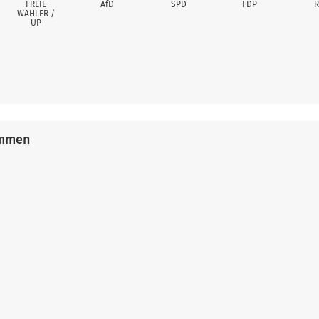
FREIE
AfD
SPD
FDP
R
WÄHLER /
UP
immen
Erreicht
Erreichte
Erreicht
Erreichter