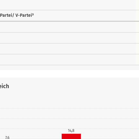
Partei/ V-Partei³
eich
14,8
7,6