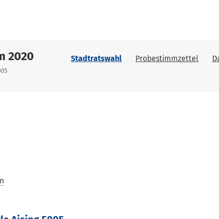
m 2020
Stadtratswahl
Probestimmzettel
D
005
en