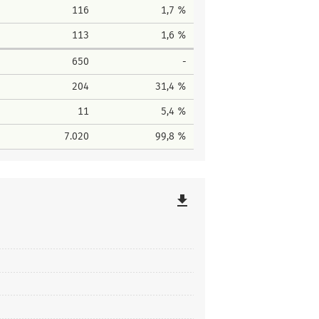
116
1,7 %
113
1,6 %
650
-
204
31,4 %
11
5,4 %
7.020
99,8 %
file_download