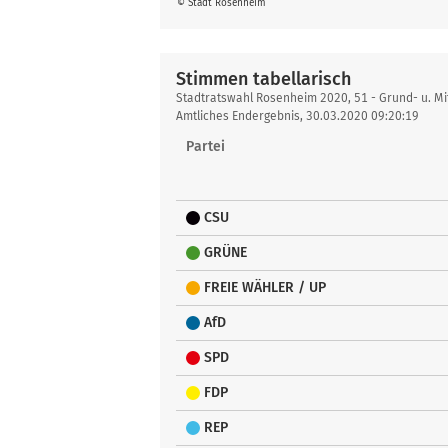
© Stadt Rosenheim
Stimmen tabellarisch
Stimmen
Stadtratswahl Rosenheim 2020, 51 - Grund- u. Mit
tabellarisch
Amtliches Endergebnis, 30.03.2020 09:20:19
Partei
CSU
GRÜNE
FREIE WÄHLER / UP
AfD
SPD
FDP
REP