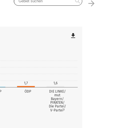
search
arrow_forward
file_download
1,7
1,6
P
ÖDP
DIE LINKE/
mut
Bayern/
PIRATEN/
Die Partei/
V-Partei³