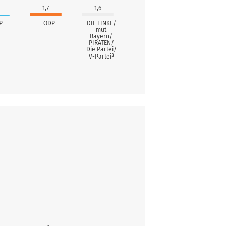
1,7
1,6
P
ÖDP
DIE LINKE/
mut
Bayern/
PIRATEN/
Die Partei/
V-Partei³