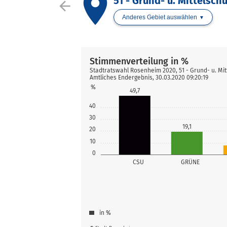
place
51 - Grund- u. Mittelsch
arrow_back
Anderes Gebiet auswählen
Stimmenverteilung in %
Stadtratswahl Rosenheim 2020, 51 - Grund- u. Mit
Amtliches Endergebnis, 30.03.2020 09:20:19
%
49,7
40
30
19,1
20
10
0
CSU
GRÜNE
in %