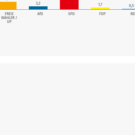
3,2
1,7
0,5
FREIE
AfD
SPD
FDP
RE
WÄHLER /
UP