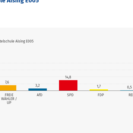
ule Aising E005
telschule Aising E005
14,8
7,6
3,2
1,7
0,5
FREIE
AfD
SPD
FDP
RE
WÄHLER /
UP