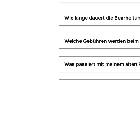
Hello, I am RoBOT, the chatbot of
Rosenheim portal.
I offer help with citizen services,
business support, and
administration.