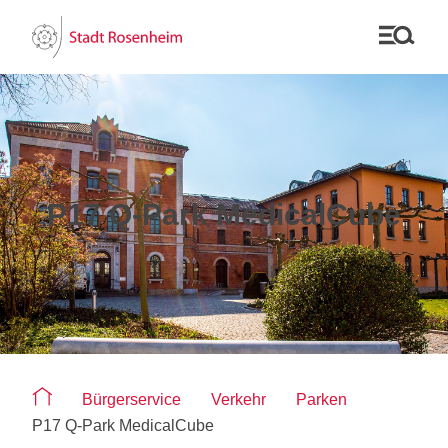
P17 Q-Park MedicalCube
Sie befinden sich auf der Seite "P17 Q-Park MedicalCube"
Bürgerservice
Verkehr
Parken
P17 Q-Park MedicalCube