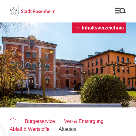
Inhaltsverzeichnis
Altautos
Sie befinden sich auf der Seite "Altautos"
Bürgerservice
Ver- & Entsorgung
Abfall & Wertstoffe
Altautos