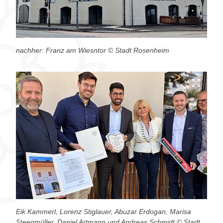
nachher: Franz am Wiesntor © Stadt Rosenheim
Eik Kammerl, Lorenz Stiglauer, Abuzar Erdogan, Marisa
Steegmüller, Daniel Artmann und Andreas Schmidt © Stadt