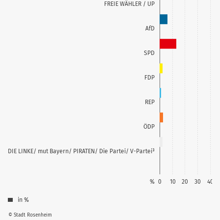
FREIE WÄHLER / UP
AfD
SPD
FDP
REP
ÖDP
DIE LINKE/ mut Bayern/ PIRATEN/ Die Partei/ V-Partei³
%
0
10
20
30
40
in %
© Stadt Rosenheim