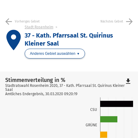
arrow_back
arrow_forward
Vorheriges Gebiet
Nächstes Gebiet
Stadt Rosenheim
place
37 - Kath. Pfarrsaal St. Quirinus
Kleiner Saal
Anderes Gebiet auswählen
Stimmenverteilung in %
file_download
Stadtratswahl Rosenheim 2020, 37 - Kath. Pfarrsaal St. Quirinus Kleiner
Saal
Amtliches Endergebnis, 30.03.2020 09:20:19
CSU
GRÜNE