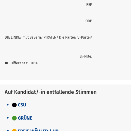
REP
ÖDP
DIE LINKE/ mut Bayern/ PIRATEN/ Die Partei/ V-Partei³
%-Pkte.
Differenz zu 2014
Auf Kandidat/-in entfallende Stimmen
CSU
Auf
Nr.
Erreichter Platz
Stimmen
Kandidat/-
GRÜNE
Name, Vorname
in
Auf
Nr.
Erreichter Platz
Stimmen
entfallende
Kandidat/-