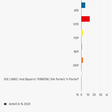
AfD
SPD
FDP
REP
ÖDP
DIE LINKE/ mut Bayern/ PIRATEN/ Die Partei/ V-Partei³
%
0
10
20
30
40
Anteil in % 2020