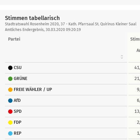
Stimmen tabellarisch
Stimmen
Stadtratswahl Rosenheim 2020, 37 - Kath. Pfarrsaal St. Quirinus Kleiner Saal
tabellarisch
Amtliches Endergebnis, 30.03.2020 09:20:19
Partei
Sti
A
CSU
41
GRÜNE
21
FREIE WÄHLER / UP
9
AfD
6
SPD
13
FDP
2
REP
1