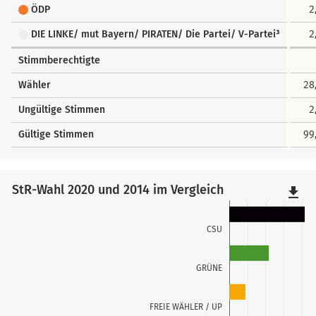
ÖDP
2
DIE LINKE/ mut Bayern/ PIRATEN/ Die Partei/ V-Partei³
2
Stimmberechtigte
Wähler
28
Ungültige Stimmen
2
Gültige Stimmen
99
StR-Wahl 2020 und 2014 im Vergleich
file_download
CSU
GRÜNE
FREIE WÄHLER / UP