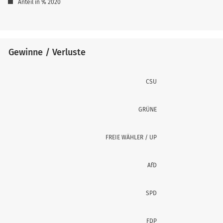
Anteil in % 2020
Gewinne / Verluste
CSU
GRÜNE
FREIE WÄHLER / UP
AfD
SPD
FDP