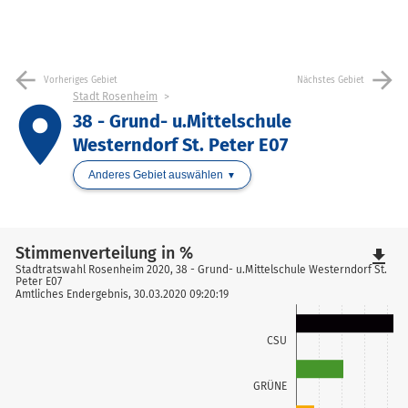
arrow_back
arrow_forward
Vorheriges Gebiet
Nächstes Gebiet
Stadt Rosenheim
place
38 - Grund- u.Mittelschule
Westerndorf St. Peter E07
Anderes Gebiet auswählen
Stimmenverteilung in %
file_download
Stadtratswahl Rosenheim 2020, 38 - Grund- u.Mittelschule Westerndorf St.
Peter E07
Amtliches Endergebnis, 30.03.2020 09:20:19
CSU
GRÜNE