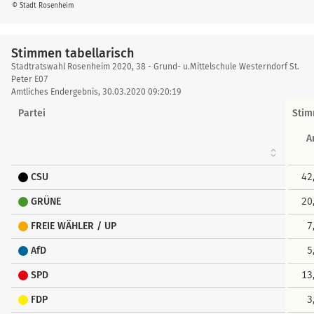
© Stadt Rosenheim
Stimmen tabellarisch
Stimmen
Stadtratswahl Rosenheim 2020, 38 - Grund- u.Mittelschule Westerndorf St.
tabellarisch
Peter E07
Amtliches Endergebnis, 30.03.2020 09:20:19
Partei
Sti
A
CSU
42
GRÜNE
20
FREIE WÄHLER / UP
7
AfD
5
SPD
13
FDP
3