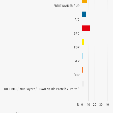
FREIE WÄHLER / UP
AfD
SPD
FDP
REP
ÖDP
DIE LINKE/ mut Bayern/ PIRATEN/ Die Partei/ V-Partei³
%
0
10
20
30
40