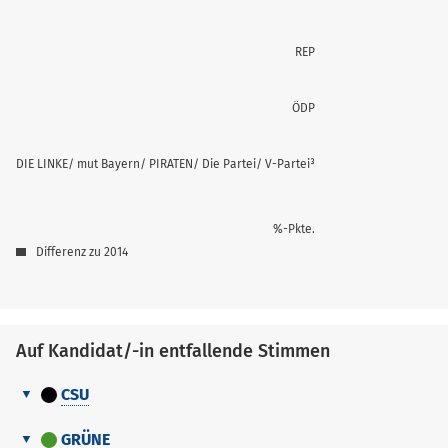
REP
ÖDP
DIE LINKE/ mut Bayern/ PIRATEN/ Die Partei/ V-Partei³
%-Pkte.
Differenz zu 2014
Auf Kandidat/-in entfallende Stimmen
CSU
Auf
Nr.
Erreichter Platz
Stimmen
Kandidat/-
GRÜNE
Name, Vorname