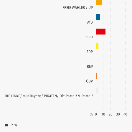
FREIE WÄHLER / UP
AfD
SPD
FDP
REP
ÖDP
DIE LINKE/ mut Bayern/ PIRATEN/ Die Partei/ V-Partei³
%
0
10
20
30
40
in %