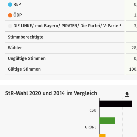
REP
0
ÖDP
1
DIE LINKE/ mut Bayern/ PIRATEN/ Die Partei/ V-Partei³
3
Stimmberechtigte
Wähler
28
Ungültige Stimmen
0
Gültige Stimmen
100
StR-Wahl 2020 und 2014 im Vergleich
file_download
CSU
GRÜNE