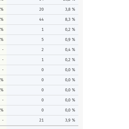
 %
20
3,8 %
 %
44
8,3 %
 %
1
0,2 %
 %
5
0,9 %
-
2
0,4 %
-
1
0,2 %
-
0
0,0 %
 %
0
0,0 %
 %
0
0,0 %
-
0
0,0 %
 %
0
0,0 %
-
21
3,9 %