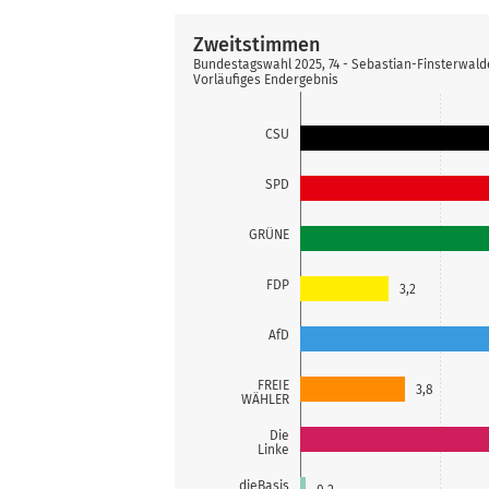
Zweitstimmen
Bundestagswahl 2025, 74 - Sebastian-Finsterwal
Vorläufiges Endergebnis
CSU
SPD
GRÜNE
FDP
3,2
AfD
FREIE
3,8
WÄHLER
Die
Linke
dieBasis