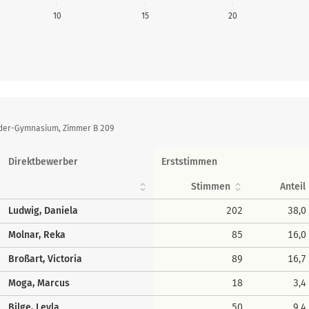
10
15
20
lder-Gymnasium, Zimmer B 209
Direktbewerber
Erststimmen
Stimmen
Anteil
Ludwig, Daniela
202
38,0
Molnar, Reka
85
16,0
Broßart, Victoria
89
16,7
Moga, Marcus
18
3,4
Bilge, Leyla
50
9,4