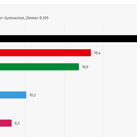
der-Gymnasium, Zimmer B 209
18,4
16,9
10,2
8,3