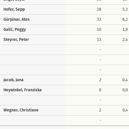
Hofer, Sepp
28
5,3
Gürpinar, Ates
33
6,2
Galić, Peggy
10
1,9
Steyrer, Peter
13
2,4
-
-
-
Jacob, Jana
2
0,4
Heywinkel, Franziska
0
0,0
-
Wegner, Christiane
2
0,4
-