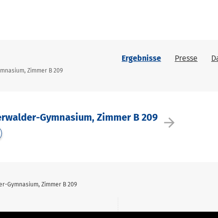
Ergebnisse
Presse
D
Gymnasium, Zimmer B 209
terwalder-Gymnasium, Zimmer B 209
arrow_forward
der-Gymnasium, Zimmer B 209