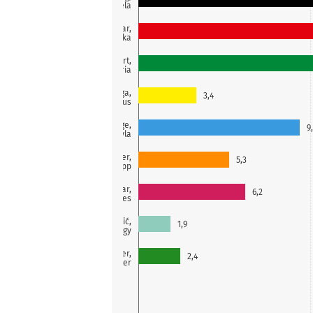
Daniela
Molnar,
Reka
Broßart,
Victoria
Moga,
3,4
Marcus
Bilge,
9
Leyla
Hofer,
5,3
Sepp
Gürpinar,
6,2
Ates
Galić,
1,9
Peggy
Steyrer,
2,4
Peter