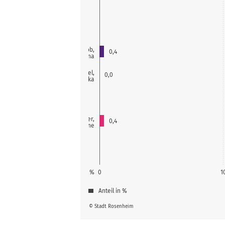
Jacob,
0,4
Jana
Heywinkel,
0,0
Franziska
Wegner,
0,4
Christiane
%
0
1
Anteil in %
© Stadt Rosenheim