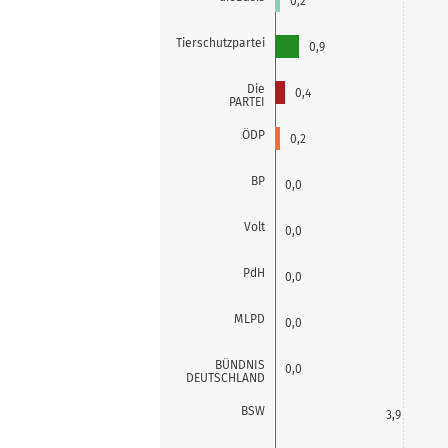
0,2
Tierschutzpartei
0,9
Die
0,4
PARTEI
ÖDP
0,2
BP
0,0
Volt
0,0
PdH
0,0
MLPD
0,0
BÜNDNIS
0,0
DEUTSCHLAND
BSW
3,9