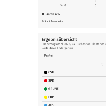
%
0
5
Anteil in %
© Stadt Rosenheim
Ergebnisübersicht
Ergebnisübersicht
Bundestagswahl 2025, 74 - Sebastian-Finsterwa
Vorläufiges Endergebnis
Partei
CSU
SPD
GRÜNE
FDP
AfD