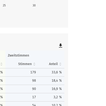
25
30
file_download
Zweitstimmen
Stimmen
Anteil
 %
179
33,6 %
 %
98
18,4 %
 %
90
16,9 %
 %
17
3,2 %
 %
54
10,2 %