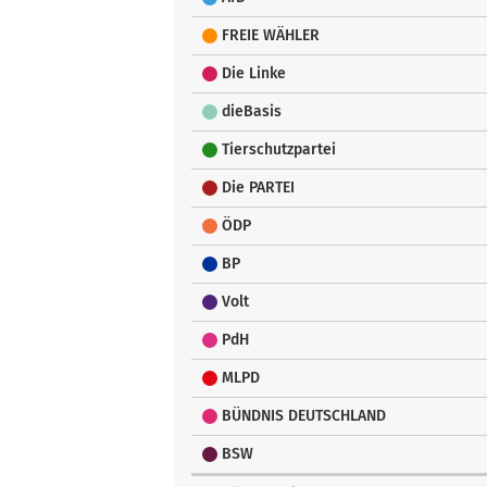
FREIE WÄHLER
Die Linke
dieBasis
Tierschutzpartei
Die PARTEI
ÖDP
BP
Volt
PdH
MLPD
BÜNDNIS DEUTSCHLAND
BSW