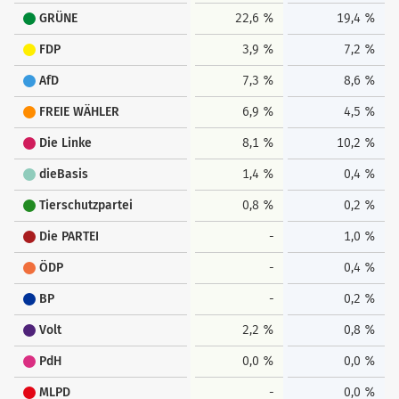
GRÜNE
22,6 %
19,4 %
FDP
3,9 %
7,2 %
AfD
7,3 %
8,6 %
FREIE WÄHLER
6,9 %
4,5 %
Die Linke
8,1 %
10,2 %
dieBasis
1,4 %
0,4 %
Tierschutzpartei
0,8 %
0,2 %
Die PARTEI
-
1,0 %
ÖDP
-
0,4 %
BP
-
0,2 %
Volt
2,2 %
0,8 %
PdH
0,0 %
0,0 %
MLPD
-
0,0 %