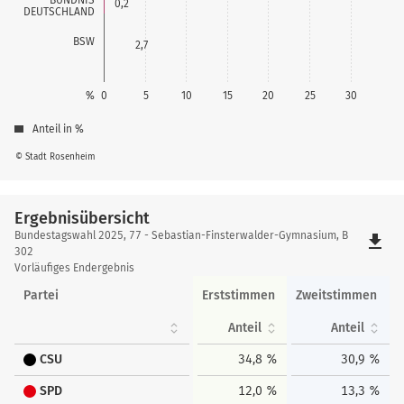
0,2
DEUTSCHLAND
BSW
2,7
%
0
5
10
15
20
25
30
Anteil in %
© Stadt Rosenheim
Ergebnisübersicht
Ergebnisübersicht
Bundestagswahl 2025, 77 - Sebastian-Finsterwalder-Gymnasium, B
file_download
302
Vorläufiges Endergebnis
Partei
Erststimmen
Zweitstimmen
Anteil
Anteil
CSU
34,8 %
30,9 %
SPD
12,0 %
13,3 %