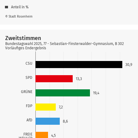
Anteil in %
© Stadt Rosenheim
Zweitstimmen
Bundestagswahl 2025, 77 - Sebastian-Finsterwalder-Gymnasium, B 302
Vorläufiges Endergebnis
CSU
30,9
SPD
13,3
GRÜNE
19,4
FDP
7,2
AfD
8,6
FREIE
4,5