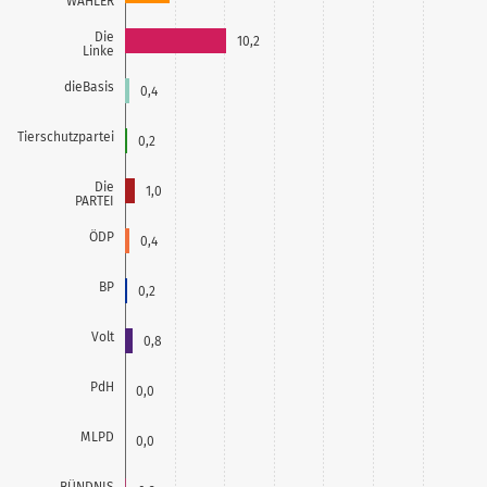
WÄHLER
Die
10,2
Linke
dieBasis
0,4
Tierschutzpartei
0,2
Die
1,0
PARTEI
ÖDP
0,4
BP
0,2
Volt
0,8
PdH
0,0
MLPD
0,0
BÜNDNIS