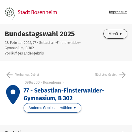
Impressum
Bundestagswahl 2025
Menü
23. Februar 2025, 77 - Sebastian-Finsterwalder-
Gymnasium, B 302
Vorläufiges Endergebnis
arrow_back
arrow_forward
Vorheriges Gebiet
Nächstes Gebiet
09163000 - Rosenheim
place
77 - Sebastian-Finsterwalder-
Gymnasium, B 302
Anderes Gebiet auswählen