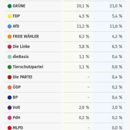
GRÜNE
20,1 %
21,0 %
FDP
4,5 %
5,4 %
AfD
11,2 %
11,6 %
FREIE WÄHLER
6,3 %
4,2 %
Die Linke
5,8 %
6,5 %
dieBasis
1,1 %
0,4 %
Tierschutzpartei
1,1 %
0,0 %
Die PARTEI
-
0,4 %
ÖDP
-
0,2 %
BP
-
0,4 %
Volt
2,9 %
2,0 %
PdH
0,2 %
0,2 %
MLPD
-
0,0 %