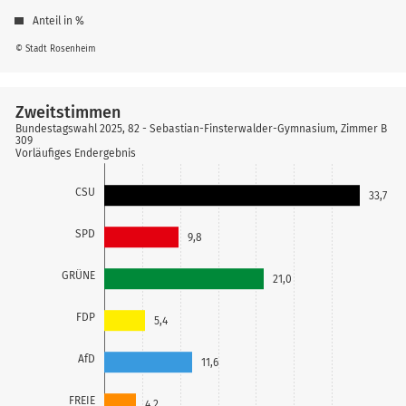
Anteil in %
© Stadt Rosenheim
Zweitstimmen
Bundestagswahl 2025, 82 - Sebastian-Finsterwalder-Gymnasium, Zimmer B
309
Vorläufiges Endergebnis
CSU
33,7
SPD
9,8
GRÜNE
21,0
FDP
5,4
AfD
11,6
FREIE
4,2