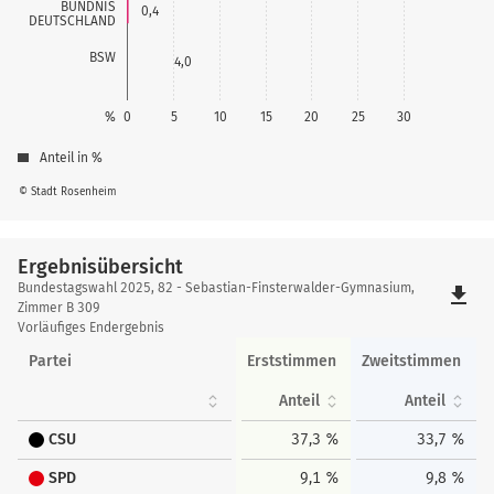
BÜNDNIS
0,4
DEUTSCHLAND
BSW
4,0
%
0
5
10
15
20
25
30
Anteil in %
© Stadt Rosenheim
Ergebnisübersicht
Ergebnisübersicht
Bundestagswahl 2025, 82 - Sebastian-Finsterwalder-Gymnasium,
file_download
Zimmer B 309
Vorläufiges Endergebnis
Partei
Erststimmen
Zweitstimmen
Anteil
Anteil
CSU
37,3 %
33,7 %
SPD
9,1 %
9,8 %