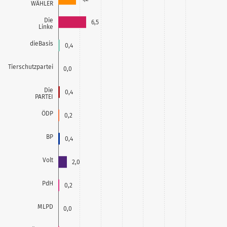
WÄHLER
Die
6,5
Linke
dieBasis
0,4
Tierschutzpartei
0,0
Die
0,4
PARTEI
ÖDP
0,2
BP
0,4
Volt
2,0
PdH
0,2
MLPD
0,0