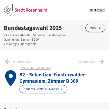
Impressum
Bundestagswahl 2025
Menü
23. Februar 2025, 82 - Sebastian-Finsterwalder-
Gymnasium, Zimmer B 309
Vorläufiges Endergebnis
arrow_back
arrow_forward
Vorheriges Gebiet
Nächstes Gebiet
09163000 - Rosenheim
place
82 - Sebastian-Finsterwalder-
Gymnasium, Zimmer B 309
Anderes Gebiet auswählen