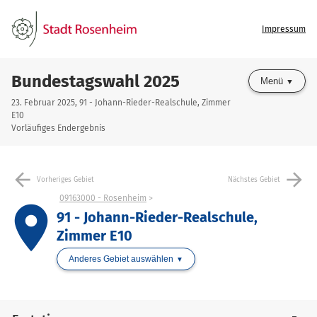
Impressum
Bundestagswahl 2025
Menü
23. Februar 2025, 91 - Johann-Rieder-Realschule, Zimmer
E10
Vorläufiges Endergebnis
arrow_back
arrow_forward
Vorheriges Gebiet
Nächstes Gebiet
09163000 - Rosenheim
place
91 - Johann-Rieder-Realschule,
Zimmer E10
Anderes Gebiet auswählen