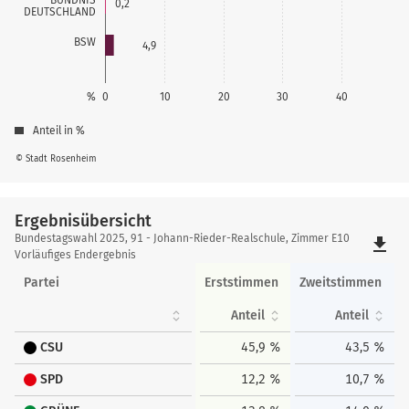
0,2
DEUTSCHLAND
BSW
4,9
%
0
10
20
30
40
Anteil in %
© Stadt Rosenheim
Ergebnisübersicht
Ergebnisübersicht
Bundestagswahl 2025, 91 - Johann-Rieder-Realschule, Zimmer E10
file_download
Vorläufiges Endergebnis
Partei
Erststimmen
Zweitstimmen
Anteil
Anteil
CSU
45,9 %
43,5 %
SPD
12,2 %
10,7 %