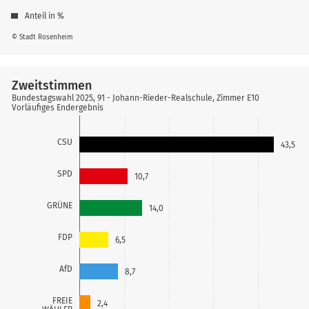
Anteil in %
© Stadt Rosenheim
Zweitstimmen
Bundestagswahl 2025, 91 - Johann-Rieder-Realschule, Zimmer E10
Vorläufiges Endergebnis
CSU
43,5
SPD
10,7
GRÜNE
14,0
FDP
6,5
AfD
8,7
FREIE
2,4