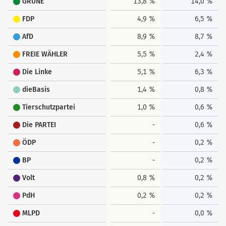
GRÜNE
13,8 %
14,0 %
FDP
4,9 %
6,5 %
AfD
8,9 %
8,7 %
FREIE WÄHLER
5,5 %
2,4 %
Die Linke
5,1 %
6,3 %
dieBasis
1,4 %
0,8 %
Tierschutzpartei
1,0 %
0,6 %
Die PARTEI
-
0,6 %
ÖDP
-
0,2 %
BP
-
0,2 %
Volt
0,8 %
0,2 %
PdH
0,2 %
0,2 %
MLPD
-
0,0 %