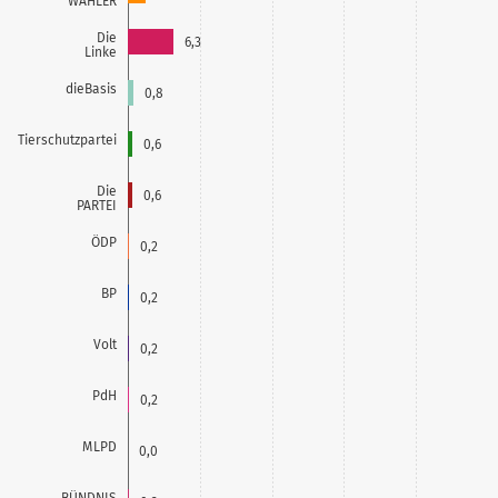
WÄHLER
Die
6,3
Linke
dieBasis
0,8
Tierschutzpartei
0,6
Die
0,6
PARTEI
ÖDP
0,2
BP
0,2
Volt
0,2
PdH
0,2
MLPD
0,0
BÜNDNIS