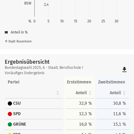
BSW
2,4
%
0
5
10
15
20
25
30
Anteil in %
© Stadt Rosenheim
Ergebnisübersicht
Ergebnisübersicht
Bundestagswahl 2025, 6 - Staatl. Berufsschule I
file_download
Vorläufiges Endergebnis
Partei
Erststimmen
Zweitstimmen
Anteil
Anteil
CSU
32,9 %
30,8 %
SPD
12,3 %
11,6 %
GRÜNE
16,0 %
15,1 %