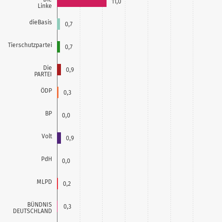
11,0
Linke
dieBasis
0,7
Tierschutzpartei
0,7
Die
0,9
PARTEI
ÖDP
0,3
BP
0,0
Volt
0,9
PdH
0,0
MLPD
0,2
BÜNDNIS
0,3
DEUTSCHLAND