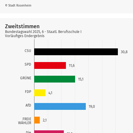
© Stadt Rosenheim
Zweitstimmen
Bundestagswahl 2025, 6 - Staatl. Berufsschule I
Vorläufiges Endergebnis
CSU
30,8
SPD
11,6
GRÜNE
15,1
FDP
4,1
AfD
19,0
FREIE
2,1
WÄHLER
Die