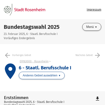
Impressum
Bundestagswahl 2025
Menü
23. Februar 2025, 6 - Staatl. Berufsschule I
Vorläufiges Endergebnis
arrow_back
arrow_forward
Vorheriges Gebiet
Nächstes Gebiet
09163000 - Rosenheim
place
6 - Staatl. Berufsschule I
Anderes Gebiet auswählen
Erststimmen
file_download
Bundestagswahl 2025, 6 - Staatl. Berufsschule I