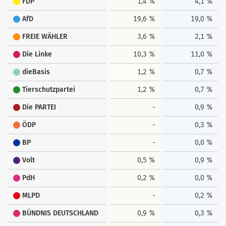
FDP
1,4 %
4,1 %
AfD
19,6 %
19,0 %
FREIE WÄHLER
3,6 %
2,1 %
Die Linke
10,3 %
11,0 %
dieBasis
1,2 %
0,7 %
Tierschutzpartei
1,2 %
0,7 %
Die PARTEI
-
0,9 %
ÖDP
-
0,3 %
BP
-
0,0 %
Volt
0,5 %
0,9 %
PdH
0,2 %
0,0 %
MLPD
-
0,2 %
BÜNDNIS DEUTSCHLAND
0,9 %
0,3 %