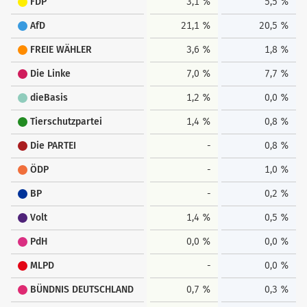
FDP
3,1 %
5,5 %
AfD
21,1 %
20,5 %
FREIE WÄHLER
3,6 %
1,8 %
Die Linke
7,0 %
7,7 %
dieBasis
1,2 %
0,0 %
Tierschutzpartei
1,4 %
0,8 %
Die PARTEI
-
0,8 %
ÖDP
-
1,0 %
BP
-
0,2 %
Volt
1,4 %
0,5 %
PdH
0,0 %
0,0 %
MLPD
-
0,0 %
BÜNDNIS DEUTSCHLAND
0,7 %
0,3 %