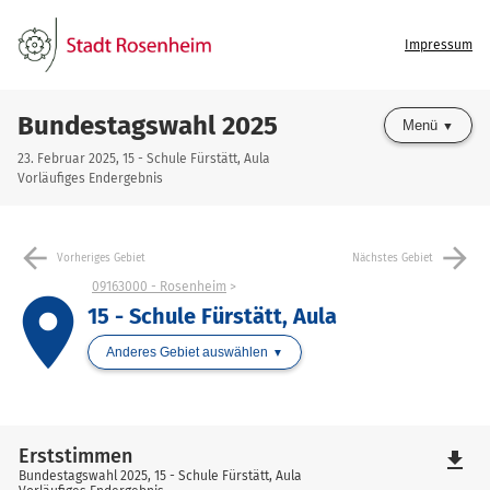
Impressum
Bundestagswahl 2025
Menü
23. Februar 2025, 15 - Schule Fürstätt, Aula
Vorläufiges Endergebnis
arrow_back
arrow_forward
Vorheriges Gebiet
Nächstes Gebiet
09163000 - Rosenheim
place
15 - Schule Fürstätt, Aula
Anderes Gebiet auswählen
Erststimmen
file_download
Bundestagswahl 2025, 15 - Schule Fürstätt, Aula