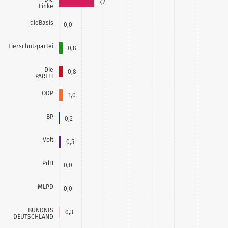
7,7
Linke
dieBasis
0,0
Tierschutzpartei
0,8
Die
0,8
PARTEI
ÖDP
1,0
BP
0,2
Volt
0,5
PdH
0,0
MLPD
0,0
BÜNDNIS
0,3
DEUTSCHLAND