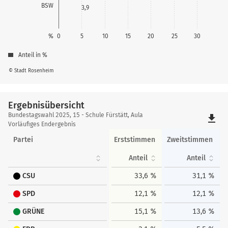
BSW
3,9
%
0
5
10
15
20
25
30
Anteil in %
© Stadt Rosenheim
Ergebnisübersicht
Ergebnisübersicht
Bundestagswahl 2025, 15 - Schule Fürstätt, Aula
file_download
Vorläufiges Endergebnis
Partei
Erststimmen
Zweitstimmen
Anteil
Anteil
CSU
33,6 %
31,1 %
SPD
12,1 %
12,1 %
GRÜNE
15,1 %
13,6 %