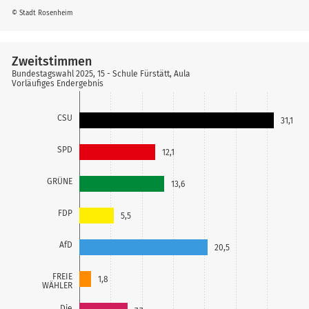
© Stadt Rosenheim
Zweitstimmen
Bundestagswahl 2025, 15 - Schule Fürstätt, Aula
Vorläufiges Endergebnis
CSU
31,1
SPD
12,1
GRÜNE
13,6
FDP
5,5
AfD
20,5
FREIE
1,8
WÄHLER
Die