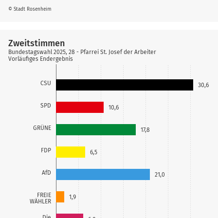
© Stadt Rosenheim
Zweitstimmen
Bundestagswahl 2025, 28 - Pfarrei St. Josef der Arbeiter
Vorläufiges Endergebnis
CSU
30,6
SPD
10,6
GRÜNE
17,8
FDP
6,5
AfD
21,0
FREIE
1,9
WÄHLER
Die