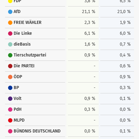
FDP
3,8 %
6,5 %
AfD
21,1 %
21,0 %
FREIE WÄHLER
2,3 %
1,9 %
Die Linke
6,1 %
6,0 %
dieBasis
1,6 %
0,7 %
Tierschutzpartei
0,9 %
0,4 %
Die PARTEI
-
0,6 %
ÖDP
-
0,9 %
BP
-
0,3 %
Volt
0,9 %
0,1 %
PdH
0,3 %
0,0 %
MLPD
-
0,0 %
BÜNDNIS DEUTSCHLAND
0,0 %
0,1 %