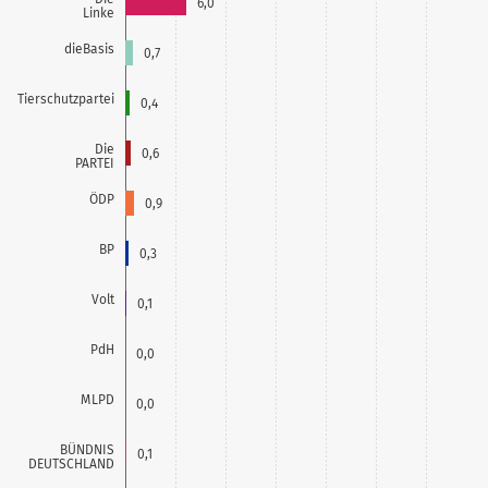
6,0
Linke
dieBasis
0,7
Tierschutzpartei
0,4
Die
0,6
PARTEI
ÖDP
0,9
BP
0,3
Volt
0,1
PdH
0,0
MLPD
0,0
BÜNDNIS
0,1
DEUTSCHLAND