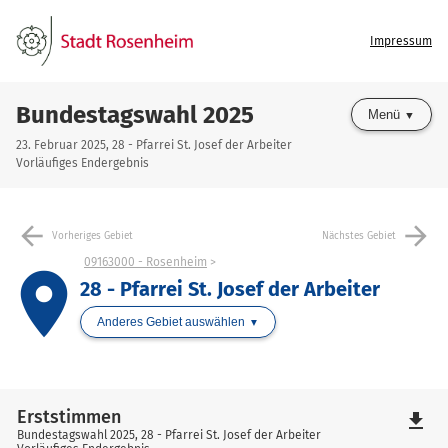
Impressum
Bundestagswahl 2025
Menü
23. Februar 2025, 28 - Pfarrei St. Josef der Arbeiter
Vorläufiges Endergebnis
arrow_back
arrow_forward
Vorheriges Gebiet
Nächstes Gebiet
09163000 - Rosenheim
place
28 - Pfarrei St. Josef der Arbeiter
Anderes Gebiet auswählen
Erststimmen
file_download
Bundestagswahl 2025, 28 - Pfarrei St. Josef der Arbeiter