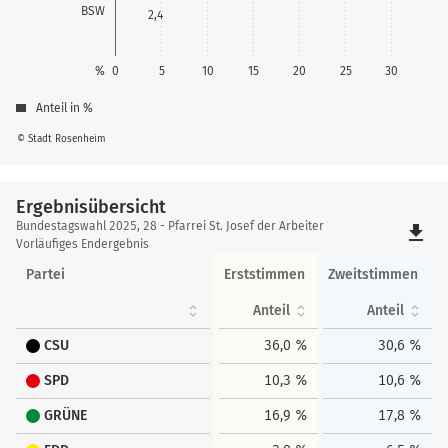
BSW
2,4
%
0
5
10
15
20
25
30
Anteil in %
© Stadt Rosenheim
Ergebnisübersicht
Ergebnisübersicht
Bundestagswahl 2025, 28 - Pfarrei St. Josef der Arbeiter
file_download
Vorläufiges Endergebnis
Partei
Erststimmen
Zweitstimmen
Anteil
Anteil
CSU
36,0 %
30,6 %
SPD
10,3 %
10,6 %
GRÜNE
16,9 %
17,8 %