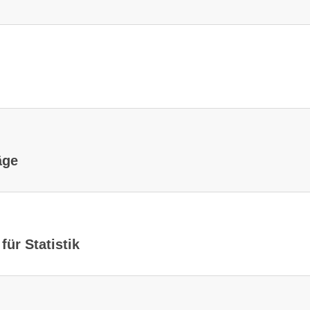
äge
ür Statistik