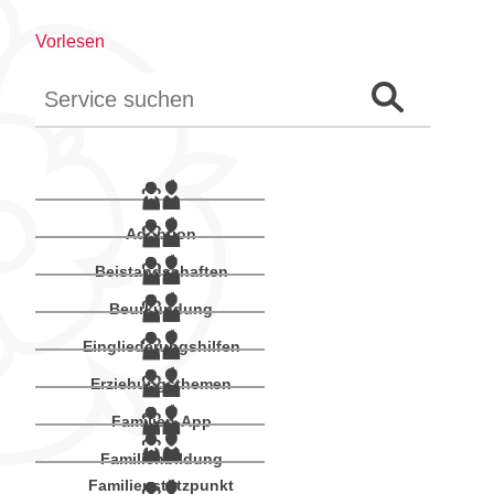
Vorlesen
Auf der Webseite suchen
Suchformular 
Adoption
Beistandschaften
Beurkundung
Eingliederungshilfen
Erziehungsthemen
Familien-App
Familienbildung
Familienstützpunkt