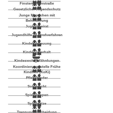
Finsterwalderstraße
Gesetzlicher Jugendschutz
Junge Menschen mit
Behinderung
Jugendbeirat
Jugendhilfe im Strafverfahren
Kinderbetreuung
Kindesunterhalt
Kindeswohlgefährdungen
Koordinierungsstelle Frühe
Kindheit (KoKi)
Pflegekinder
Sorgerecht
Spielgruppen
Spielplätze
Trennung & Scheidung