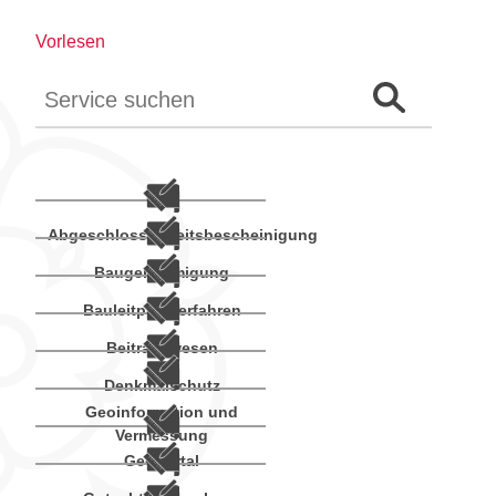
Vorlesen
Auf der Webseite suchen
Suchformular 
Abgeschlossenheitsbescheinigung
Baugenehmigung
Bauleitplanverfahren
Beitragswesen
Denkmalschutz
Geoinformation und
Vermessung
Geoportal