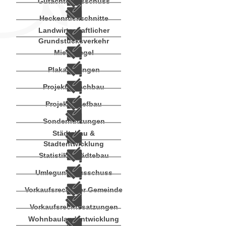
Gutachterausschuss
Heckenrückschnitte
Landwirtschaftlicher
Grundstücksverkehr
Mietspiegel
Plakatierungen
Projekte Hochbau
Projekte Tiefbau
Sondernutzungen
Städtebau &
Stadtentwicklung
Statistik - Städtebau
Umlegungsausschuss
Vorkaufsrecht der Gemeinde
Vorkaufsrechtssatzungen
Wohnbaulandentwicklung